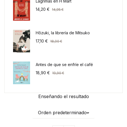
Lágrimas en H Mart
14,20
€
14,95
€
Hôzuki, la librería de Mitsuko
17,10
€
18,00
€
Antes de que se enfríe el café
18,90
€
19,90
€
Enseñando el resultado
Orden predeterminado