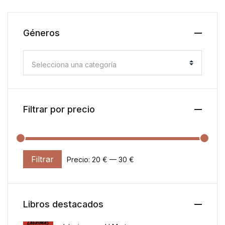
Géneros
Selecciona una categoría
Filtrar por precio
Filtrar
Precio:
20 €
—
30 €
Precio mínimo
Precio máximo
Libros destacados